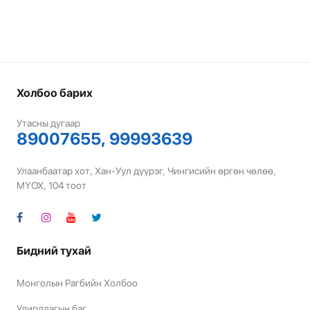
Холбоо барих
Утасны дугаар
89007655, 99993639
Улаанбаатар хот, Хан-Уул дүүрэг, Чингисийн өргөн чөлөө,
МҮОХ, 104 тоот
Бидний тухай
Монголын Рагбийн Холбоо
Удирдлагын баг