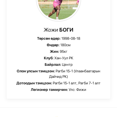
Жожи
БОГИ
Төрсөн өдөр:
1998-08-18
Өндөр:
180см
Жин:
95кг
Клуб:
Хан-Уул РК
Байрлал:
Центр
Олон улсын тэмцээн:
Рагби 15-1 (Улаанбаатарын
Дайчид РК)
Дотоодын тэмцээн:
Рагби 15-1 алт, Рагби 7-1 алт
Легионер тамирчин:
Улс: Фижи