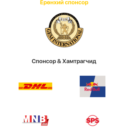
Ерөнхий спонсор
Cпонсор & Хамтрагчид