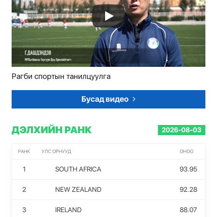
Рагби спортын танилцуулга
Бусад видео
ДЭЛХИЙН РАНК
2026-08-03
РАНК
УЛС ОРНУУД
ОНОО
1
SOUTH AFRICA
93.95
2
NEW ZEALAND
92.28
3
IRELAND
88.07