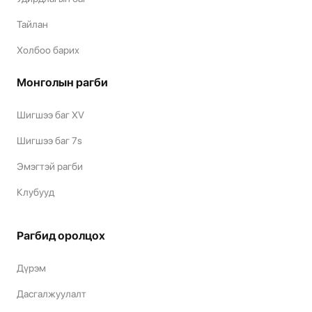
Тайлан
Холбоо барих
Монголын рагби
Шигшээ баг XV
Шигшээ баг 7s
Эмэгтэй рагби
Клубууд
Рагбид оролцох
Дүрэм
Дасгалжуулалт